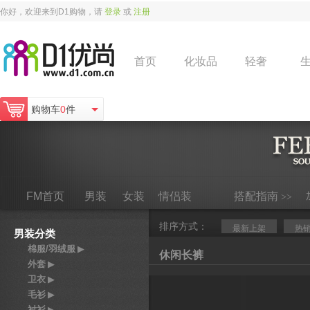
你好，欢迎来到D1购物，请
登录
或
注册
首页
化妆品
轻奢
购物车
0
件
FM首页
男装
女装
情侣装
搭配指南
>>
排序方式：
最新上架
热
男装分类
棉服/羽绒服
▶
休闲长裤
外套
▶
卫衣
▶
毛衫
▶
衬衫