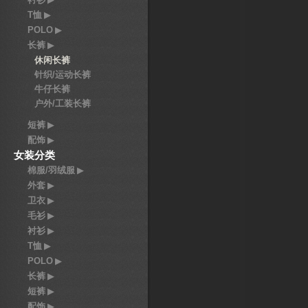
▶
T恤
▶
POLO
▶
长裤
▶
休闲长裤
针织/运动长裤
牛仔长裤
户外/工装长裤
短裤
▶
配饰
▶
女装分类
棉服/羽绒服
▶
外套
▶
卫衣
▶
毛衫
▶
衬衫
▶
T恤
▶
POLO
▶
长裤
▶
短裤
▶
配饰
▶